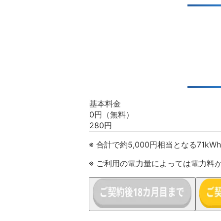
基本料金
0
円（無料）
280
円
※
合計で約5,000円相当となる71
※ ご利用の電力量によっては電力料